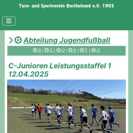
Abteilung Jugendfußball
B
|
C
|
D
|
E
|
F
|
G
C-Junioren Leistungsstaffel 1
12.04.2025