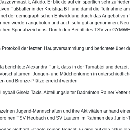
zgymnastik, Aikido. Er blickte auf ein sportlich sehr zufrieden
ven Fußballer in der Kreisliga B II und damit die Teilnahme am 
gnet der demographischen Entwicklung durch das Angebot von 
rinnen werden angeboten und auch sehr gut angenommen. Neu 
tschen Sportabzeichens. Durch den Beitritt des TSV zur GYMW
Protokoll der letzten Hauptversammlung und berichtete über den
ffa berichtete Alexandra Funk, dass in der Turnabteilung derzei
Vorschulturnen, Jungen- und Mädchenturnen in unterschiedlich
er- und Bronze-Plätze erreicht werden.
lleyball Gisela Taxis, Abteilungsleiter Badminton Rainer Vetterl
inzelnen Jugend-Mannschaften und ihre Aktivitäten anhand einer B
Vereinen TSV Heubach und SV Lautern im Rahmen des Junior-
nk verlas Gerhard Hägele seinen Bericht. Er ging auf den aktuel