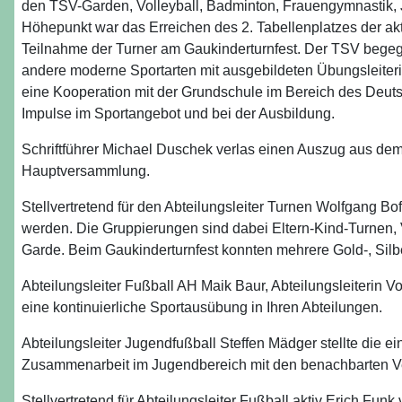
den TSV-Garden, Volleyball, Badminton, Frauengymnastik, Jaz
Höhepunkt war das Erreichen des 2. Tabellenplatzes der akti
Teilnahme der Turner am Gaukinderturnfest. Der TSV bege
andere moderne Sportarten mit ausgebildeten Übungsleite
eine Kooperation mit der Grundschule im Bereich des Deu
Impulse im Sportangebot und bei der Ausbildung.
Schriftführer Michael Duschek verlas einen Auszug aus dem 
Hauptversammlung.
Stellvertretend für den Abteilungsleiter Turnen Wolfgang Bo
werden. Die Gruppierungen sind dabei Eltern-Kind-Turnen, 
Garde. Beim Gaukinderturnfest konnten mehrere Gold-, Silb
Abteilungsleiter Fußball AH Maik Baur, Abteilungsleiterin Vo
eine kontinuierliche Sportausübung in Ihren Abteilungen.
Abteilungsleiter Jugendfußball Steffen Mädger stellte die e
Zusammenarbeit im Jugendbereich mit den benachbarten 
Stellvertretend für Abteilungsleiter Fußball aktiv Erich Fu