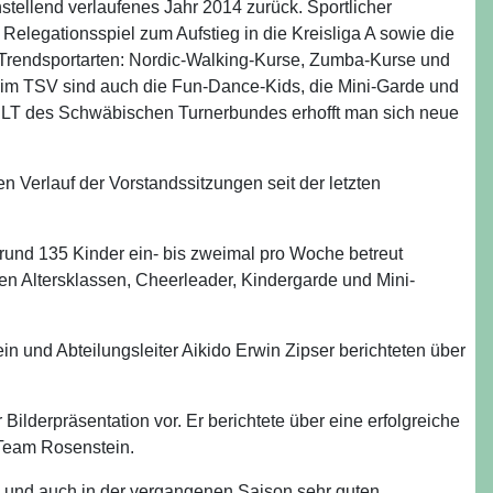
stellend verlaufenes Jahr 2014 zurück. Sportlicher
Relegationsspiel zum Aufstieg in die Kreisliga A sowie die
Trendsportarten: Nordic-Walking-Kurse, Zumba-Kurse und
im TSV sind auch die Fun-Dance-Kids, die Mini-Garde und
ELT des Schwäbischen Turnerbundes erhofft man sich neue
 Verlauf der Vorstandssitzungen seit der letzten
t rund 135 Kinder ein- bis zweimal pro Woche betreut
en Altersklassen, Cheerleader, Kindergarde und Mini-
ein und Abteilungsleiter Aikido Erwin Zipser berichteten über
ilderpräsentation vor. Er berichtete über eine erfolgreiche
Team Rosenstein.
len und auch in der vergangenen Saison sehr guten